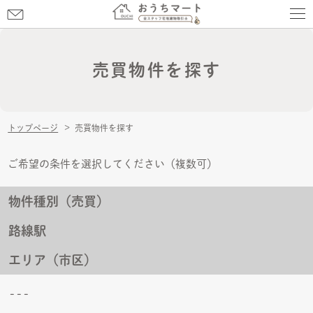
お
問
お問い合わせ
い
合
売買物件を探す
わ
せ
トップページ
売買物件を探す
ご希望の条件を選択してください（複数可）
物件種別（売買）
路線駅
エリア（市区）
---